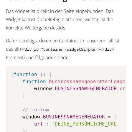
Das Widget ist direkt in der Seite eingebunden. Das
Widget kannst du beliebig platzieren, wichtig ist die
korrekte Weitergabe des Ids.
Dafür benötigst du einen Container (in unserem Fall ist
das ein
<div id="container-widgetSimple"></div>
Element) und folgenden Code:
Copy
(
function
(
)
{
function
businessnamegeneratorLoaded
        window
.
BUSINESSNAMEGENERATOR
.
crea
}
// custom
    window
.
BUSINESSNAMEGENERATOR
=
{
url
:
'DEINE_PERSÖNLICHE_URL'
}
;