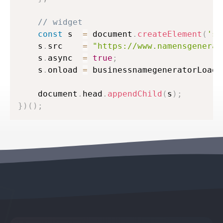
// widget
const
 s  
=
 document
.
createElement
(
'sc
    s
.
src    
=
"https://www.namensgenerat
    s
.
async  
=
true
;
    s
.
onload 
=
 businessnamegeneratorLoade
    document
.
head
.
appendChild
(
s
)
;
}
)
(
)
;