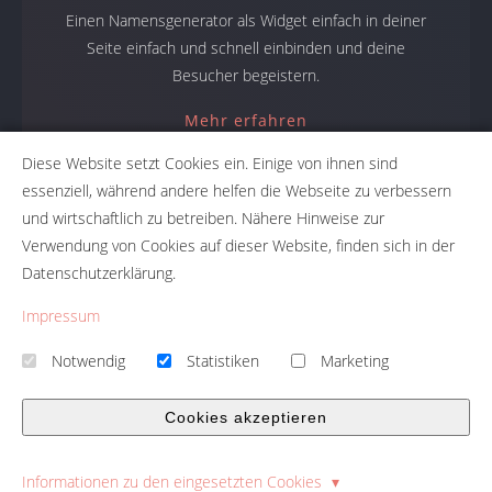
Einen Namensgenerator als Widget einfach in deiner
Seite einfach und schnell einbinden und deine
Besucher begeistern.
Mehr erfahren
Diese Website setzt Cookies ein. Einige von ihnen sind
essenziell, während andere helfen die Webseite zu verbessern
und wirtschaftlich zu betreiben. Nähere Hinweise zur
Namensgeneratoren
Verwendung von Cookies auf dieser Website, finden sich in der
Datenschutzerklärung.
Namensfindung mit NameRobot: Firmennamen, Produktnamen,
Projektnamen. Mit den Namensgeneratoren erhält du den
Impressum
perfekten Namen für dein Projekt.
Notwendig
Statistiken
Marketing
Firmennamengenerator Namefruits
|
Firmennamen Prüfung
Namescore
|
Namensgenerator Toolbox
Cookies akzeptieren
Informationen zu den eingesetzten Cookies
© 2026 - Template Presentation umgesetzt mit
QUIQQER