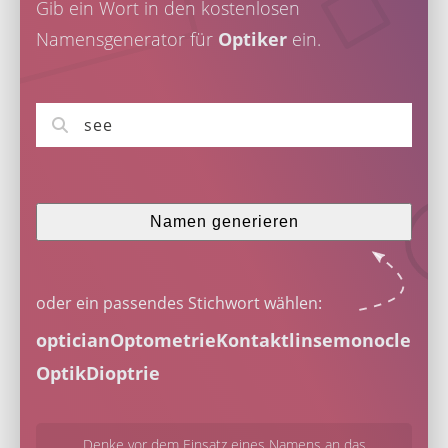
Gib ein Wort in den kostenlosen
Namensgenerator für
Optiker
ein.
Namen generieren
oder ein passendes Stichwort wählen:
optician
Optometrie
Kontaktlinse
monocle
Optik
Dioptrie
Denke vor dem Einsatz eines Namens an das