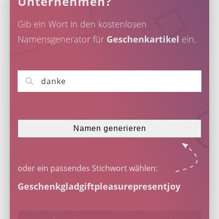
Unternehmen?
Gib ein Wort in den kostenlosen
Namensgenerator für
Geschenkartikel
ein.
Namen generieren
oder ein passendes Stichwort wählen:
Geschenk
glad
gift
pleasure
present
joy