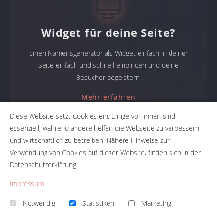
Widget für deine Seite?
Einen Namensgenerator als Widget einfach in deiner
Seite einfach und schnell einbinden und deine
Besucher begeistern.
Mehr erfahren
Diese Website setzt Cookies ein. Einige von ihnen sind
essenziell, während andere helfen die Webseite zu verbessern
und wirtschaftlich zu betreiben. Nähere Hinweise zur
Namensgeneratoren
Verwendung von Cookies auf dieser Website, finden sich in der
Datenschutzerklärung.
Namensfindung mit NameRobot: Firmennamen, Produktnamen,
Projektnamen. Mit den Namensgeneratoren erhält du den
Impressum
perfekten Namen für dein Projekt.
Notwendig
Statistiken
Marketing
Firmennamengenerator Namefruits
|
Firmennamen Prüfung