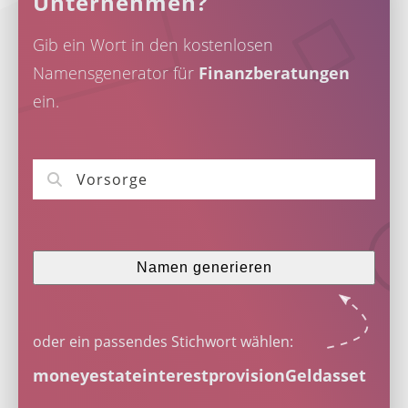
Unternehmen?
Gib ein Wort in den kostenlosen
Namensgenerator für
Finanzberatungen
ein.
Namen generieren
oder ein passendes Stichwort wählen:
money
estate
interest
provision
Geld
asset