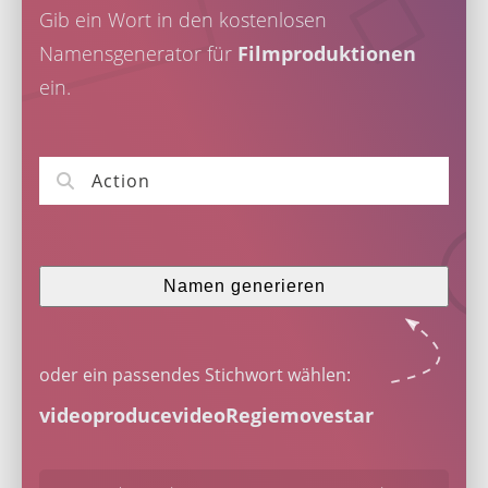
Gib ein Wort in den kostenlosen
Namensgenerator für
Filmproduktionen
ein.
Namen generieren
oder ein passendes Stichwort wählen:
video
produce
video
Regie
move
star