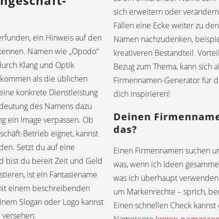
chgeschäft-
sich erweitern oder verändern 
Fällen eine Ecke weiter zu de
erfunden, ein Hinweis auf den
Namen nachzudenken, beispi
 erkennen. Namen wie „Opodo“
kreativeren Bestandteil. Vorte
durch Klang und Optik
Bezug zum Thema, kann sich 
rkommen als die üblichen
Firmennamen-Generator für de
eine konkrete Dienstleistung
dich inspirieren!
edeutung des Namens dazu
Deinen Firmennamen
g ein Image verpassen. Ob
das?
schäft-Betrieb eignet, kannst
en. Setzt du auf eine
Einen Firmennamen suchen und 
d bist du bereit Zeit und Geld
was, wenn ich Ideen gesammelt
stieren, ist ein Fantasiename
was ich überhaupt verwenden d
mit einem beschreibenden
um Markenrechte – sprich, be
einem Slogan oder Logo kannst
Einen schnellen Check kannst 
“ versehen.