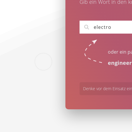
Gib ein Wort in den 
oder ein p
engineer
Denke vor dem Einsatz ein