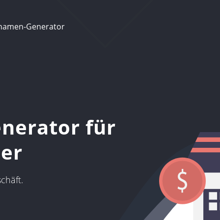
namen-Generator
erator für
ler
chäft.