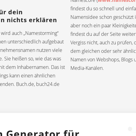
Namescore (
www.namescor
findest du so schnell und einf
ür dein
Namensidee schon geschützt i
 nichts erklären
aber noch ein paar Kleinigkei
wird auch „Namestorming“
findest du auf der Seite weit
en unterschiedlich aufgebaut
Vergiss nicht, auch zu prüfen,
ernehmensnamen nutzen viele
dem gleichen oder sehr ähnli
. Sie heißen so, wie das was
Namen von Webshops, Blogs u
mit dem Inhabernamen. Das ist
Media-Kanälen.
dings kann einen ähnlichen
enden. Buch.de, buch24.de
 Generator für