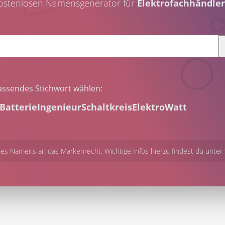
kostenlosen Namensgenerator für
Elektrofachhändler
assendes Stichwort wählen:
Batterie
Ingenieur
Schaltkreis
Elektro
Watt
es Namens an das Markenrecht. Wichtige Infos hierzu findest du unter