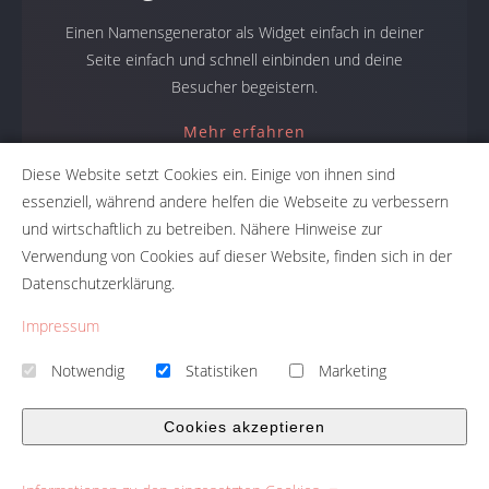
Einen Namensgenerator als Widget einfach in deiner
Seite einfach und schnell einbinden und deine
Besucher begeistern.
Mehr erfahren
Diese Website setzt Cookies ein. Einige von ihnen sind
essenziell, während andere helfen die Webseite zu verbessern
und wirtschaftlich zu betreiben. Nähere Hinweise zur
Namensgeneratoren
Verwendung von Cookies auf dieser Website, finden sich in der
Datenschutzerklärung.
Namensfindung mit NameRobot: Firmennamen, Produktnamen,
Projektnamen. Mit den Namensgeneratoren erhält du den
Impressum
perfekten Namen für dein Projekt.
Notwendig
Statistiken
Marketing
Firmennamengenerator Namefruits
|
Firmennamen Prüfung
Namescore
|
Namensgenerator Toolbox
Cookies akzeptieren