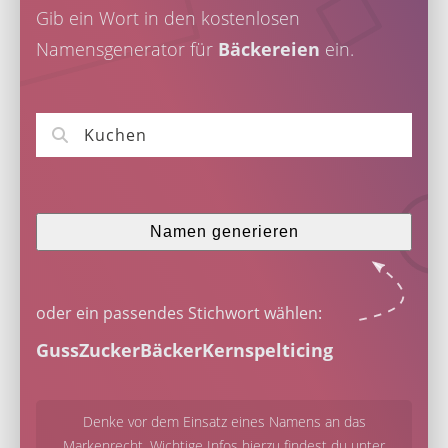
Gib ein Wort in den kostenlosen
Namensgenerator für
Bäckereien
ein.
Namen generieren
oder ein passendes Stichwort wählen:
Guss
Zucker
Bäcker
Kern
spelt
icing
Denke vor dem Einsatz eines Namens an das
Markenrecht. Wichtige Infos hierzu findest du unter